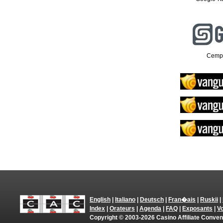
Cemp
English
|
Italiano
|
Deutsch
|
Fran�ais
|
Ruskii
|
Index
|
Orateurs
|
Agenda
|
FAQ
|
Exposants
|
V
Copyright © 2003-2026 Casino Affiliate Conve