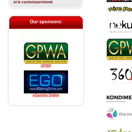
et le casino/sportsbook
Our sponsors:
GPWA
eGaming Online