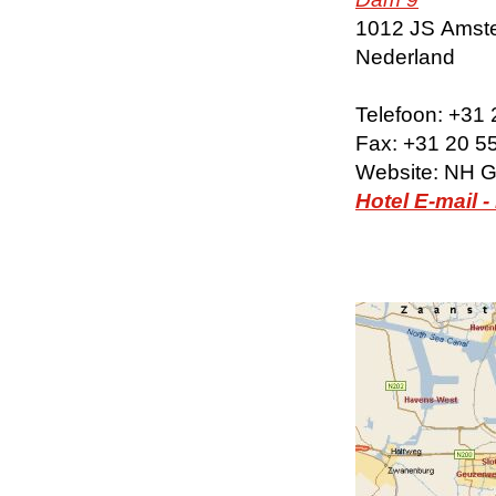
1012 JS Amst
Nederland
Telefoon: +31
Fax: +31 20 5
Website: NH G
Hotel E-mail 