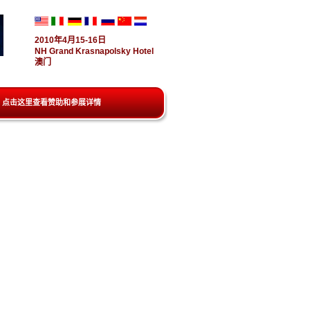
2010年4月15-16日
NH Grand Krasnapolsky Hotel
澳门
点击这里查看赞助和参展详情