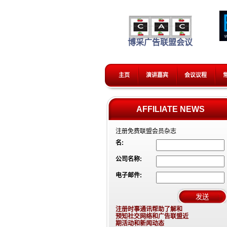
博采广告联盟会议
主页
演讲嘉宾
会议议程
AFFILIATE NEWS
注册免费联盟会员杂志
名:
公司名称:
电子邮件:
注册时事通讯帮助了解和
预知社交网络和广告联盟近
期活动和新闻动态