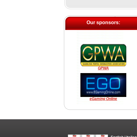
Our sponsors:
GPWA
eGaming Online