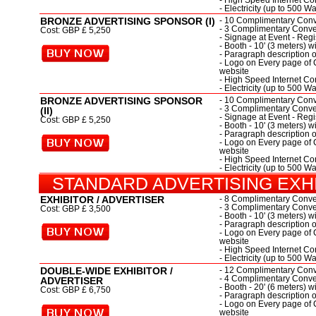
- High Speed Internet Con
- Electricity (up to 500 Wa
BRONZE ADVERTISING SPONSOR (I)
- 10 Complimentary Conve
- 3 Complimentary Conven
Cost: GBP £ 5,250
- Signage at Event - Regi
- Booth - 10' (3 meters) w
- Paragraph description 
- Logo on Every page of 
website
- High Speed Internet Con
- Electricity (up to 500 Wa
BRONZE ADVERTISING SPONSOR
- 10 Complimentary Conve
- 3 Complimentary Conven
(II)
- Signage at Event - Regi
Cost: GBP £ 5,250
- Booth - 10' (3 meters) w
- Paragraph description 
- Logo on Every page of 
website
- High Speed Internet Con
- Electricity (up to 500 Wa
STANDARD ADVERTISING EXH
EXHIBITOR / ADVERTISER
- 8 Complimentary Conven
- 3 Complimentary Conven
Cost: GBP £ 3,500
- Booth - 10' (3 meters) w
- Paragraph description 
- Logo on Every page of 
website
- High Speed Internet Con
- Electricity (up to 500 Wa
DOUBLE-WIDE EXHIBITOR /
- 12 Complimentary Conve
- 4 Complimentary Conven
ADVERTISER
- Booth - 20' (6 meters) w
Cost: GBP £ 6,750
- Paragraph description 
- Logo on Every page of 
website