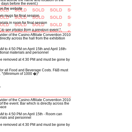
must advise the name and location of the
 days before the event.)
on the website
om mugs for final session.
erials in room for final session
E
to see photos from a previous event.*
ovider of the Casino Affiliate Convention 2010
rectly across the hall from the exhibition
AM to 4:50 PM on April 15
th
and April 16
th
-
ional materials and personnel
o be removed at 4:30 PM and must be gone by
 for all Food and Beverage Costs. F&B must
l. *(Minimum of 1000 �)*
*
ovider of the Casino Affiliate Convention 2010
of the event. Bar which is directly across the
space
AM to 4:50 PM on April 15
th
- Room can
rials and personnel
o be removed at 4:30 PM and must be gone by