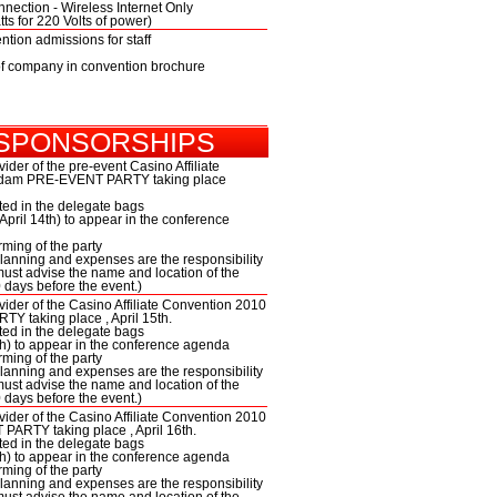
nection - Wireless Internet Only
tts for 220 Volts of power)
tion admissions for staff
of company in convention brochure
 SPONSORSHIPS
vider of the pre-event Casino Affiliate
rdam PRE-EVENT PARTY taking place
uted in the delegate bags
(April 14th) to appear in the conference
rming of the party
planning and expenses are the responsibility
must advise the name and location of the
 days before the event.)
ovider of the Casino Affiliate Convention 2010
 taking place , April 15th.
uted in the delegate bags
17th) to appear in the conference agenda
rming of the party
planning and expenses are the responsibility
must advise the name and location of the
 days before the event.)
ovider of the Casino Affiliate Convention 2010
RTY taking place , April 16th.
uted in the delegate bags
16th) to appear in the conference agenda
rming of the party
planning and expenses are the responsibility