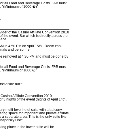
 for all Food and Beverage Costs. F&B must
l. *(Minimum of 1000 �)*
*
ovider of the Casino Affiliate Convention 2010
of the event. Bar which is directly across the
space
AM to 4:50 PM on April 15
th
- Room can
rials and personnel
o be removed at 4:30 PM and must be gone by
 for all Food and Beverage Costs. F&B must
l. *(Minimum of 1000 €)*
os of the bar.*
 Casino Affiliate Convention 2010
 3 nights of the event (nights of April 14
th
,
ury multi-level hotel suite with a balcony,
ting space for important and private affiliate
a separate area. This is the only suite like
snapolsky Hotel.
aking place in the tower suite will be