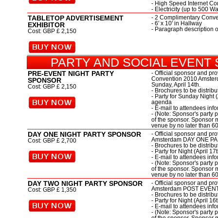
- High Speed Internet Con
- Electricity (up to 500 Wa
TABLETOP ADVERTISEMENT
- 2 Complimentary Conven
- 6' x 10' in Hallway
EXHIBITOR
- Paragraph description 
Cost: GBP £ 2,150
PARTY AND SOCIAL EVENT
PRE-EVENT NIGHT PARTY
- Official sponsor and pro
Convention 2010 Amste
SPONSOR
Sunday, April 14th.
Cost: GBP £ 2,150
- Brochures to be distrib
- Party for Sunday Night 
agenda
- E-mail to attendees info
- (Note: Sponsor's party 
of the sponsor. Sponsor 
venue by no later than 60
DAY ONE NIGHT PARTY SPONSOR
- Official sponsor and pr
Amsterdam DAY ONE PARTY
Cost: GBP £ 2,700
- Brochures to be distrib
- Party for Night (April 
- E-mail to attendees info
- (Note: Sponsor's party 
of the sponsor. Sponsor 
venue by no later than 60
DAY TWO NIGHT PARTY SPONSOR
- Official sponsor and pr
Amsterdam POST EVENT PA
Cost: GBP £ 1,350
- Brochures to be distrib
- Party for Night (April 
- E-mail to attendees info
- (Note: Sponsor's party 