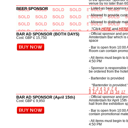
of the sponsor. Sponsor 
venue by no later than 60
BEER SPONSOR
- Listed as beer sponsor 
- Allowed to provide cust
- Allowed to distibute mat
*Click
HERE
and
HER
BAR AD SPONSOR (BOTH DAYS)
- Official sponsor and pr
Amsterdam Bar which is di
Cost: GBP £ 15,750
space
- Bar is open from 10:00 
Room can contain promot
- All items must begin t
4:50 PM
- Sponsor is responsible
be ordered from the hote
- Bartender is provided
*Bartender is provided.
1
2
3
4
5
6
7
8
9
12
13
14
15
16
17
BAR AD SPONSOR (April 15th)
- Official sponsor and pr
Amsterdam for April 15
th
Cost: GBP £ 9,950
hall from the exhibition 
- Bar is open from 10:00 
contain promotional mate
- All items must begin t
4:50 PM