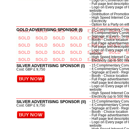
- Logo on Convention Bi
- Full page text descrip
- Logo on Every page of 
website
- Distribution of Promot
- High Speed Internet Con
- Electricity
- Option for a Party on eit
GOLD ADVERTISING SPONSOR (I)
- 25 Complimentary Conve
- 6 Complimentary Conven
- Signage at Event - Se
- Booth - Choice location
- Full Page advertisemen
- Full page text descrip
- Logo on Every page of 
website
- High Speed Internet Con
- Electricity (up to 500 Wa
SILVER ADVERTISING SPONSOR (I)
- 15 Complimentary Conve
- 4 Complimentary Conven
Cost: GBP £ 9,750
- Signage at Event - Regi
- Booth - Choice location
- Full Page advertisemen
- Half page text descrip
- Logo on Every page of 
website
- High Speed Internet Con
- Electricity (up to 500 Wa
SILVER ADVERTISING SPONSOR (II)
- 15 Complimentary Conve
- 4 Complimentary Conven
Cost: GBP £ 9,750
- Signage at Event - Regi
- Booth - Choice location
- Full Page advertisement
- Half page text descrip
- Logo on Every page of 
website