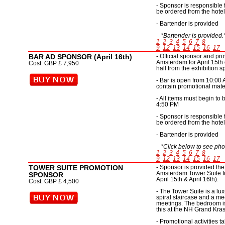
- Sponsor is responsible
be ordered from the hote
- Bartender is provided
*Bartender is provided.
1
2
3
4
5
6
7
8
9
12
13
14
15
16
17
BAR AD SPONSOR (April 16th)
- Official sponsor and pr
Amsterdam for April 15
th
Cost: GBP £ 7,950
hall from the exhibition 
- Bar is open from 10:00 
contain promotional mate
- All items must begin t
4:50 PM
- Sponsor is responsible
be ordered from the hote
- Bartender is provided
*Click below to see phot
1
2
3
4
5
6
7
8
9
12
13
14
15
16
17
TOWER SUITE PROMOTION
- Sponsor is provided the
Amsterdam Tower Suite for
SPONSOR
April 15
th
& April 16
th
).
Cost: GBP £ 4,500
- The Tower Suite is a lux
spiral staircase and a mee
meetings. The bedroom is 
this at the NH Grand Kra
- Promotional activities t