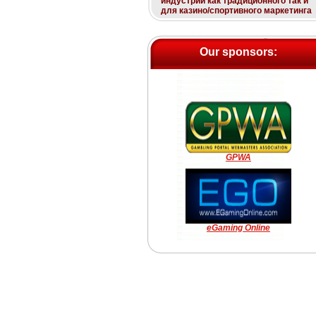
индустрии как традиционного так и
для казино/спортивного маркетинга
Our sponsors:
GPWA
eGaming Online