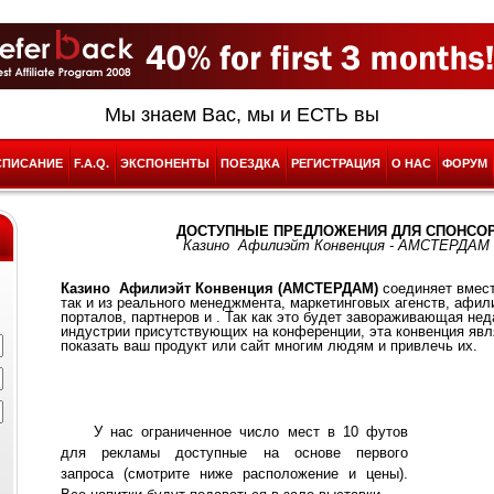
Мы знаем Вас, мы и ЕСТЬ вы
СПИСАНИЕ
F.A.Q.
ЭКСПОНЕНТЫ
ПОЕЗДКА
РЕГИСТРАЦИЯ
О НАС
ФОРУМ
ДОСТУПНЫЕ ПРЕДЛОЖЕНИЯ ДЛЯ СПОНСОР
Казино Афилиэйт Конвенция - АМСТЕРДАМ - 
Казино Афилиэйт Конвенция (АМСТЕРДАМ)
соединяет вмест
так и из реального менеджмента, маркетинговых агенств, афи
порталов, партнеров и . Так как это будет завораживающая не
индустрии присутствующих на конференции, эта конвенция яв
показать ваш продукт или сайт многим людям и привлечь их.
У нас ограниченное число мест в 10 футов
для рекламы доступные на основе первого
запроса (смотрите ниже расположение и цены).