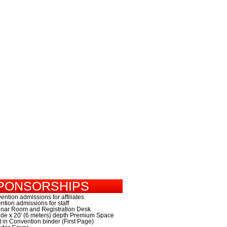
SPONSORSHIPS
ntion admissions for affiliates
tion admissions for staff
minar Room and Registration Desk
 wide x 20' (6 meters) depth Premium Space
 in Convention binder (First Page)