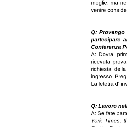
moglie, ma nes
venire consider
Q: Provengo 
partecipare a
Conferenza Per
A: Dovra' pri
ricevuta prov
richiesta dell
ingresso. Preg
La letetra d' in
Q: Lavoro nell
A: Se fate par
York Times, t