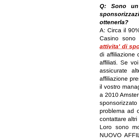
Q: Sono un a
sponsorizzaz
ottenerla?
A: Circa il 90%
Casino sono 
attivita' di 
di affiliazione
affiliati. Se
assicurate a
affiliazione pr
il vostro manag
a 2010 Amsterd
sponsorizzato 
problema ad ot
contattare altr
Loro sono molt
NUOVO AFFILIA