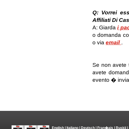
Q: Vorrei es
Affiliati Di C
A: Giarda
i pa
o domanda con
o via
email
.
Se non avete t
avete domande 
evento � invia
English
|
Italiano
|
Deutsch
|
Fran�ais
|
Ruskii
|