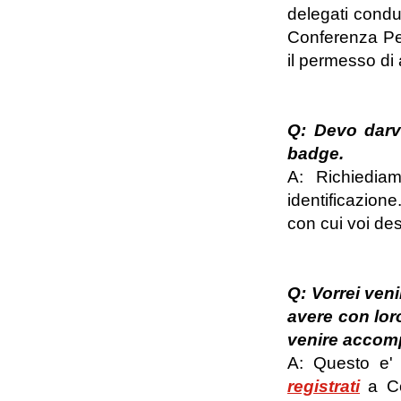
delegati condur
Conferenza Per
il permesso di
Q: Devo darvi
badge.
A: Richiedia
identificazion
con cui voi des
Q: Vorrei ven
avere con lor
venire accomp
A: Questo e' 
registrati
a Con