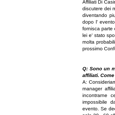
Affiliati Di Ca
discutere dei m
diventando piu
dopo l' evento,
fornisca parte 
lei e' stato sp
molta probabili
prossimo Confe
Q: Sono un men
affiliati. Com
A: Consideriam
manager affili
incontrarne c
impossibile d
evento. Se dec