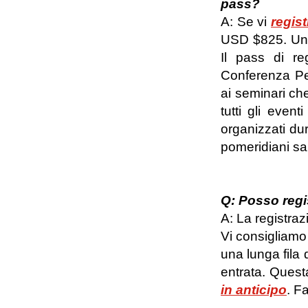
pass?
A: Se vi
regist
USD $825. Una 
Il pass di re
Conferenza Per
ai seminari che
tutti gli event
organizzati dur
pomeridiani sar
Q: Posso regi
A: La registrazi
Vi consigliamo 
una lunga fila 
entrata. Quest
in anticipo
. F