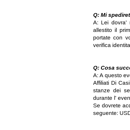
Q: Mi spediret
A: Lei dovra' 
allestito il pr
portate con vo
verifica identi
Q: Cosa succe
A: A questo ev
Affiliati Di Ca
stanze dei sem
durante l' even
Se dovrete acqu
seguente: US