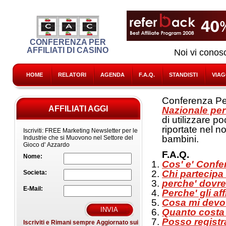
CONFERENZA PER
AFFILIATI DI CASINO
Noi vi conos
HOME
RELATORI
AGENDA
F.A.Q.
STANDISTI
VIAG
Conferenza Per 
AFFILIATI AGGI
Nazionale per
di utilizzare p
riportate nel n
Iscriviti:
FREE Marketing Newsletter per le
bambini.
Industrie che si Muovono nel Settore del
Gioco d' Azzardo
F.A.Q.
Nome:
Cos' e' Confer
Chi partecipa 
Societa:
perche' dovre
E-Mail:
Perche' gli af
Cosa mi devo 
Quanto costa 
Posso registr
Iscriviti e Rimani sempre Aggiornato sui