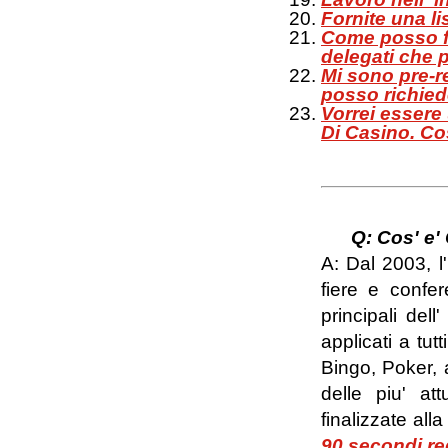
Fornite una li
Come posso f
delegati che p
Mi sono pre-re
posso richied
Vorrei essere
Di Casino. Co
Q: Cos' e'
A: Dal 2003, l'
fiere e confe
principali dell
applicati a tut
Bingo, Poker, 
delle piu' at
finalizzate all
90 secondi re