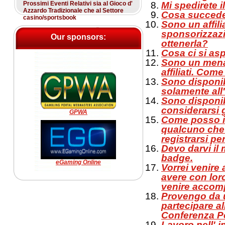
Prossimi Eventi Relativi sia al Gioco d'
Mi spedirete i
Azzardo Tradizionale che al Settore
Cosa succede 
casino/sportsbook
Sono un affilia
sponsorizzazi
Our sponsors:
ottenerla?
Cosa ci si asp
Sono un menage
affiliati. Com
Sono disponib
solamente all
Sono disponibi
considerarsi 
GPWA
Come posso in
qualcuno che
registrarsi pe
Devo darvi il
badge.
eGaming Online
Vorrei venire
avere con lor
venire accomp
Provengo da u
partecipare al
Conferenza Per
Lavoro nell' i